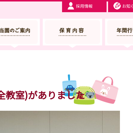
採用情報
お知
 服部幼稚園 | 大阪府豊中市
全教室)がありました