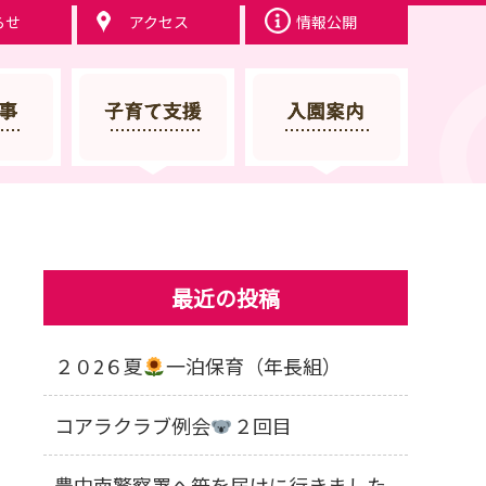
らせ
アクセス
情報公開
最近の投稿
２０2６夏
一泊保育（年長組）
コアラクラブ例会
２回目
豊中南警察署へ笹を届けに行きました